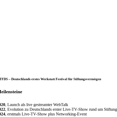
FDS – Deutschlands erstes Werkstatt Festival für Stiftungsvermögen
eilensteine
iftungsvermögen und das passende Anlagekonzept
020
, Launch als live gestreamter WebTalk
iftungsvermögen zeitgemäß anlegen
022
, Evolution zu Deutschlands erster Live-TV-Show rund um Stiftu
024
, erstmals Live-TV-Show plus Networking-Event