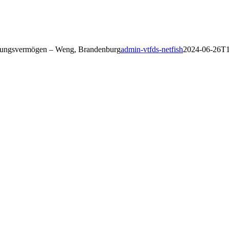
tiftungsvermögen – Weng, Brandenburg
admin-vtfds-netfish
2024-06-26T1