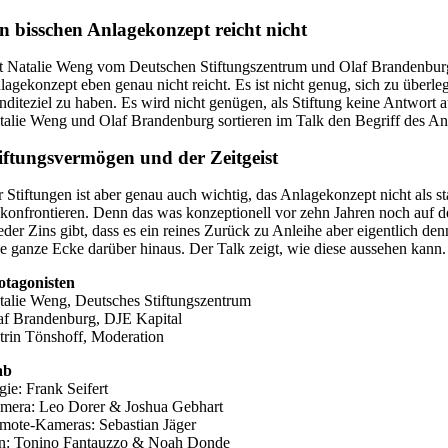
n bisschen Anlagekonzept reicht nicht
t Natalie Weng vom Deutschen Stiftungszentrum und Olaf Brandenburg, A
lagekonzept eben genau nicht reicht. Es ist nicht genug, sich zu überleg
nditeziel zu haben. Es wird nicht genügen, als Stiftung keine Antwor
talie Weng und Olaf Brandenburg sortieren im Talk den Begriff des An
iftungsvermögen und der Zeitgeist
r Stiftungen ist aber genau auch wichtig, das Anlagekonzept nicht als st
 konfrontieren. Denn das was konzeptionell vor zehn Jahren noch auf de
eder Zins gibt, dass es ein reines Zurück zu Anleihe aber eigentlich de
ne ganze Ecke darüber hinaus. Der Talk zeigt, wie diese aussehen kann.
otagonisten
talie Weng, Deutsches Stiftungszentrum
af Brandenburg, DJE Kapital
trin Tönshoff, Moderation
ab
gie: Frank Seifert
mera: Leo Dorer & Joshua Gebhart
mote-Kameras: Sebastian Jäger
n: Tonino Fantauzzo & Noah Donde