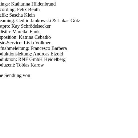
tlings: Katharina Hildenbrand
cording: Felix Beuth
afik: Sascha Klein
reaming: Cedric Jankowski & Lukas Götz
stpro: Kay Schrödelsecker
ylistin: Mareike Funk
sposition: Katrina Cebatko
ste-Service: Livia Vollmer
fnahmeleitung: Francesco Barbera
oduktionsleitung: Andreas Etzold
oduktion: RNF GmbH Heidelberg
oduzent: Tobias Karow
ne Sendung von