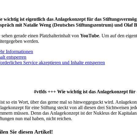
e wichtig ist eigentlich das Anlagekonzept für das Stiftungsvermö
spräch mit Natalie Weng (Deutsches Stiftungszentrum) und Olaf
e sehen gerade einen Platzhalterinhalt von
YouTube
. Um auf den eigent
itergegeben werden.
hr Informationen
alt entsperren
forderlichen Service akzeptieren und Inhalte entsperren
#vtfds +++ Wie wichtig ist das Anlagekonzept fü
 ist so ein Wort, über das gerne mal so hinweggeguckt wird. Anlagekonze
lagekonzept für eine Stiftung steckt von all diesen drei Sichtweisen je
mmern müssen. Denn das Anlagekonzept ist der Nukleus der Kapitalanlag
iftungen nun mal haben, nicht reichen.
ilen Sie diesen Artikel!