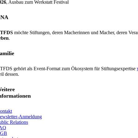
026
, Ausbau zum Werkstatt Festival
 Min.
DNA
TFDS
möchte Stiftungen, deren Macherinnen und Macher, deren Veran
eben
.
amilie
TFDS gehört als Event-Format zum Ökosystem für Stiftungsexpertise
eil dessen.
eitere
nformationen
ontakt
ewsletter-Anmeldung
ublic Relations
AQ
GB