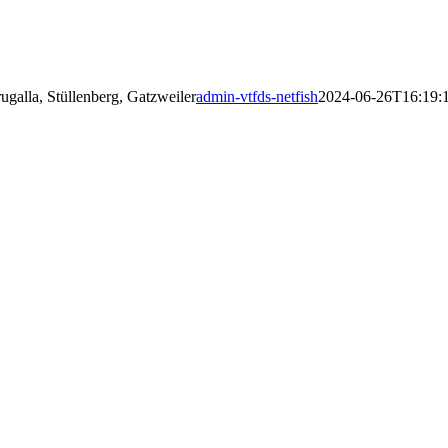
ugalla, Stüllenberg, Gatzweiler
admin-vtfds-netfish
2024-06-26T16:19: