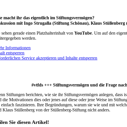
e macht ihr das eigentlich im Stiftungsvermögen?
skussion mit Ingo Strugalla (Stiftung Schönau), Klaus Stüllenber
e sehen gerade einen Platzhalterinhalt von
YouTube
. Um auf den eigent
itergegeben werden.
hr Informationen
alt entsperren
forderlichen Service akzeptieren und Inhalte entsperren
#vtfds +++ Stiftungsvermögen und die Frage na
nn Stiftungen berichten, wie sie ihr Stiftungsvermögen anlegen, dass i
d die Motivationen dies oder jenes auf diese oder jene Weise im Stiftu
e einfach faszinieren. Ihre Begründungen, warum sie wie und mit welche
d Klaus Stüllenberg von der Stüllenberg-Stiftung nicht anders.
ilen Sie diesen Artikel!