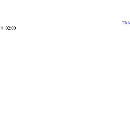
Tick
14+02:00