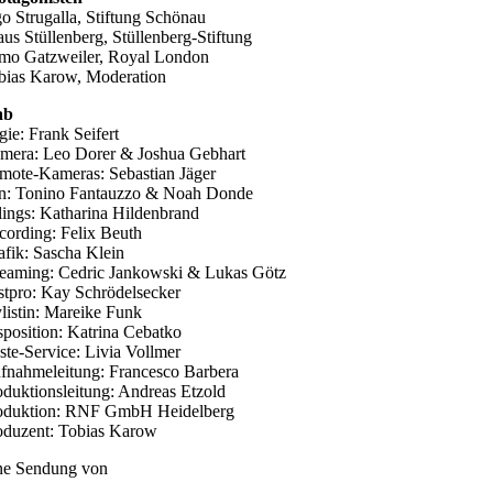
go Strugalla, Stiftung Schönau
aus Stüllenberg, Stüllenberg-Stiftung
mo Gatzweiler, Royal London
bias Karow, Moderation
ab
gie: Frank Seifert
mera: Leo Dorer & Joshua Gebhart
mote-Kameras: Sebastian Jäger
n: Tonino Fantauzzo & Noah Donde
tlings: Katharina Hildenbrand
cording: Felix Beuth
afik: Sascha Klein
reaming: Cedric Jankowski & Lukas Götz
stpro: Kay Schrödelsecker
ylistin: Mareike Funk
sposition: Katrina Cebatko
ste-Service: Livia Vollmer
fnahmeleitung: Francesco Barbera
oduktionsleitung: Andreas Etzold
oduktion: RNF GmbH Heidelberg
oduzent: Tobias Karow
ne Sendung von