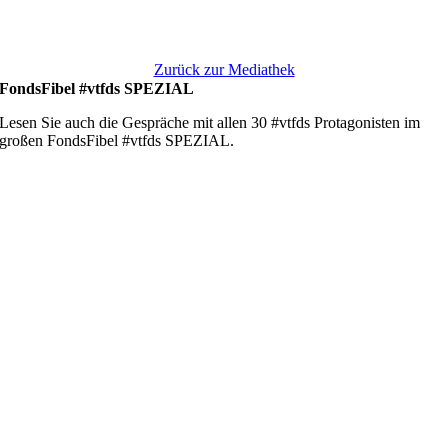
Zurück zur Mediathek
FondsFibel #vtfds SPEZIAL
Lesen Sie auch die Gespräche mit allen 30 #vtfds Protagonisten im
großen FondsFibel #vtfds SPEZIAL.
Epochenwechsel im Stiftungsvermögen