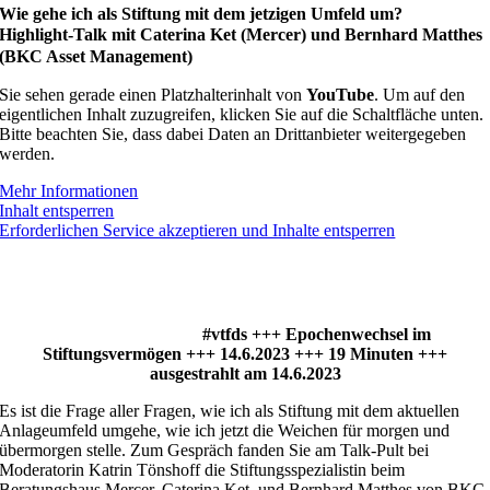
Wie gehe ich als Stiftung mit dem jetzigen Umfeld um?
Highlight-Talk mit Caterina Ket (Mercer) und Bernhard Matthes
(BKC Asset Management)
Sie sehen gerade einen Platzhalterinhalt von
YouTube
. Um auf den
eigentlichen Inhalt zuzugreifen, klicken Sie auf die Schaltfläche unten.
Bitte beachten Sie, dass dabei Daten an Drittanbieter weitergegeben
werden.
Mehr Informationen
Inhalt entsperren
Erforderlichen Service akzeptieren und Inhalte entsperren
#vtfds +++ Epochenwechsel im
Stiftungsvermögen +++ 14.6.2023 +++ 19 Minuten +++
ausgestrahlt am 14.6.2023
Es ist die Frage aller Fragen, wie ich als Stiftung mit dem aktuellen
Anlageumfeld umgehe, wie ich jetzt die Weichen für morgen und
übermorgen stelle. Zum Gespräch fanden Sie am Talk-Pult bei
Moderatorin Katrin Tönshoff die Stiftungsspezialistin beim
Beratungshaus Mercer, Caterina Ket, und Bernhard Matthes von BKC