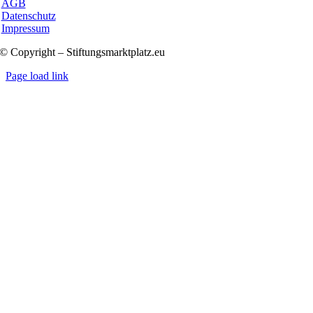
AGB
Aus der Historie für das Heute lernen
Datenschutz
Impressum
10 Min.
© Copyright – Stiftungsmarktplatz.eu
Page load link
Nach
oben