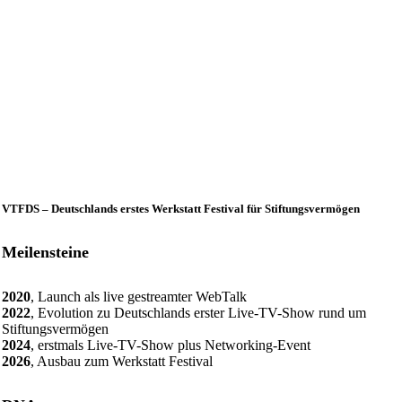
Die Zeit jetzt hat schon etwas von einem
Epochenwechsel
12 Min.
VTFDS – Deutschlands erstes Werkstatt Festival für Stiftungsvermögen
Meilensteine
2020
, Launch als live gestreamter WebTalk
2022
, Evolution zu Deutschlands erster Live-TV-Show rund um
Stiftungsvermögen
2024
, erstmals Live-TV-Show plus Networking-Event
2026
, Ausbau zum Werkstatt Festival