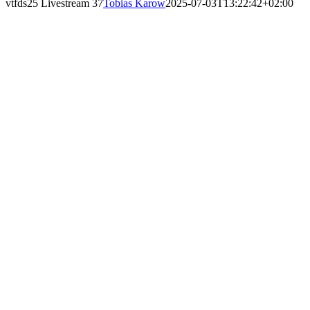
vtfds25 Livestream 37
Tobias Karow
2025-07-03T13:22:42+02:00