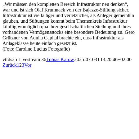
„Wir müssen den kompletten Bereich Infrastruktur neu denken“,
war und ist sich Olaf Krumnack von der Bajazzo-Stiftung sicher.
Infrastruktur ist vielfältiger und verletzlicher, als Anleger gemeinhin
glauben, und Stiftungen kommt beim Themenkreis Infrastruktur
künftig womöglich qua ihrer gesellschaftlichen Stellung und ihres
vorhandenen Vermögensstocks eine besondere Bedeutung zu. Gero
Grützner von Aquila Capital brachte ein, dass Infrastruktur als
Anlageklasse heute einfach gesetzt ist.
(Foto: Caroline Lucius Fotografie)
vtfds25 Livestream 36
Tobias Karow
2025-07-03T13:20:46+02:00
Zurück
1
2
3
Vor