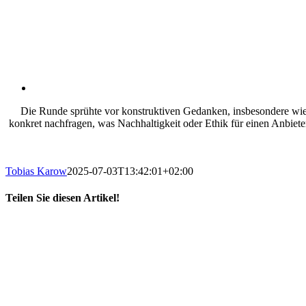
Die Runde sprühte vor konstruktiven Gedanken, insbesondere wie S
konkret nachfragen, was Nachhaltigkeit oder Ethik für einen Anbieter
Tobias Karow
2025-07-03T13:42:01+02:00
Teilen Sie diesen Artikel!
X
LinkedIn
E-
Mail