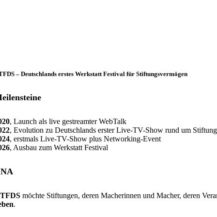
FDS – Deutschlands erstes Werkstatt Festival für Stiftungsvermögen
eilensteine
020
, Launch als live gestreamter WebTalk
022
, Evolution zu Deutschlands erster Live-TV-Show rund um Stiftu
024
, erstmals Live-TV-Show plus Networking-Event
026
, Ausbau zum Werkstatt Festival
DNA
TFDS
möchte Stiftungen, deren Macherinnen und Macher, deren Veran
eben
.