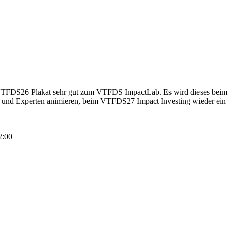
ste VTFDS26 Plakat sehr gut zum VTFDS ImpactLab. Es wird dieses be
gen und Experten animieren, beim VTFDS27 Impact Investing wieder ein
2:00