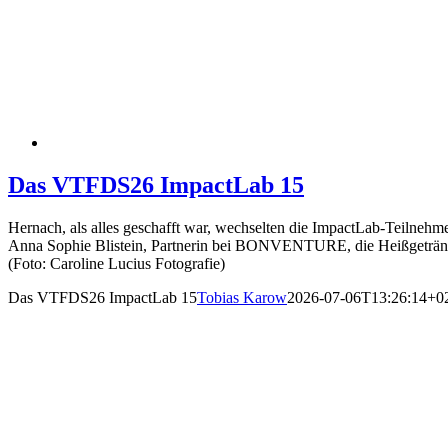
Das VTFDS26 ImpactLab 15
Hernach, als alles geschafft war, wechselten die ImpactLab-Teilnehme
Anna Sophie Blistein, Partnerin bei BONVENTURE, die Heißgetränk
(Foto: Caroline Lucius Fotografie)
Das VTFDS26 ImpactLab 15
Tobias Karow
2026-07-06T13:26:14+0