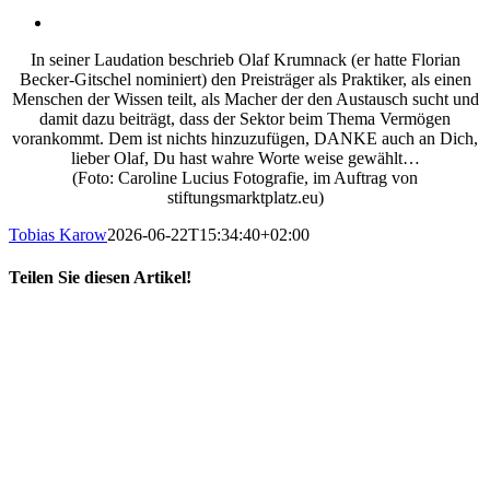
In seiner Laudation beschrieb Olaf Krumnack (er hatte Florian
Becker-Gitschel nominiert) den Preisträger als Praktiker, als einen
Menschen der Wissen teilt, als Macher der den Austausch sucht und
damit dazu beiträgt, dass der Sektor beim Thema Vermögen
vorankommt. Dem ist nichts hinzuzufügen, DANKE auch an Dich,
lieber Olaf, Du hast wahre Worte weise gewählt…
(Foto: Caroline Lucius Fotografie, im Auftrag von
stiftungsmarktplatz.eu)
Tobias Karow
2026-06-22T15:34:40+02:00
Teilen Sie diesen Artikel!
X
LinkedIn
E-
Mail