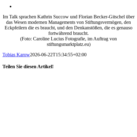
Im Talk sprachen Kathrin Succow und Florian Becker-Gitschel über
das Wesen modernen Managements von Stiftungsvermögen, den
Eckpfeilern die es braucht, und den Denkanstößen, die es genauso
fortwährend braucht.
(Foto: Caroline Lucius Fotografie, im Auftrag von
stiftungsmarktplatz.eu)
Tobias Karow
2026-06-22T15:34:55+02:00
Teilen Sie diesen Artikel!
X
LinkedIn
E-
Mail