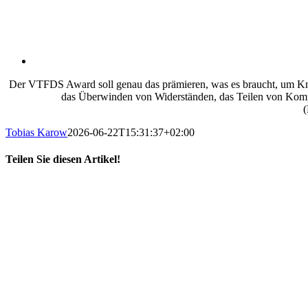
Der VTFDS Award soll genau das prämieren, was es braucht, um K
das Überwinden von Widerständen, das Teilen von Kompe
(
Tobias Karow
2026-06-22T15:31:37+02:00
Teilen Sie diesen Artikel!
X
LinkedIn
E-
Mail