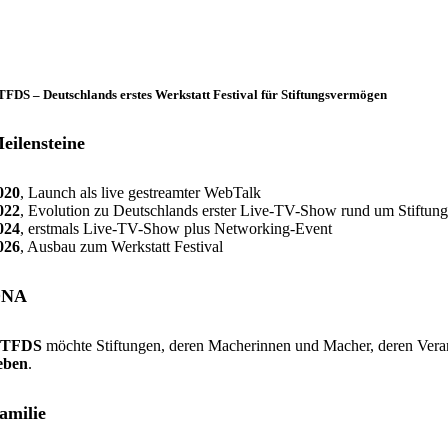
FDS – Deutschlands erstes Werkstatt Festival für Stiftungsvermögen
eilensteine
020
, Launch als live gestreamter WebTalk
022
, Evolution zu Deutschlands erster Live-TV-Show rund um Stiftu
024
, erstmals Live-TV-Show plus Networking-Event
026
, Ausbau zum Werkstatt Festival
DNA
TFDS
möchte Stiftungen, deren Macherinnen und Macher, deren Veran
eben
.
amilie