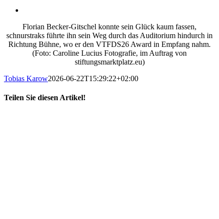
Florian Becker-Gitschel konnte sein Glück kaum fassen,
schnurstraks führte ihn sein Weg durch das Auditorium hindurch in
Richtung Bühne, wo er den VTFDS26 Award in Empfang nahm.
(Foto: Caroline Lucius Fotografie, im Auftrag von
stiftungsmarktplatz.eu)
Tobias Karow
2026-06-22T15:29:22+02:00
Teilen Sie diesen Artikel!
X
LinkedIn
E-
Mail