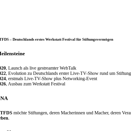
FDS – Deutschlands erstes Werkstatt Festival für Stiftungsvermögen
eilensteine
020
, Launch als live gestreamter WebTalk
022
, Evolution zu Deutschlands erster Live-TV-Show rund um Stiftu
024
, erstmals Live-TV-Show plus Networking-Event
026
, Ausbau zum Werkstatt Festival
DNA
TFDS
möchte Stiftungen, deren Macherinnen und Macher, deren Veran
eben
.