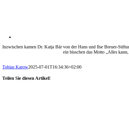
Inzwischen kamen Dr. Katja Bär von der Hans und Ilse Breuer-Stiftu
ein bisschen das Motto „Alles kann,
Tobias Karow
2025-07-01T16:34:36+02:00
Teilen Sie diesen Artikel!
X
LinkedIn
E-
Mail