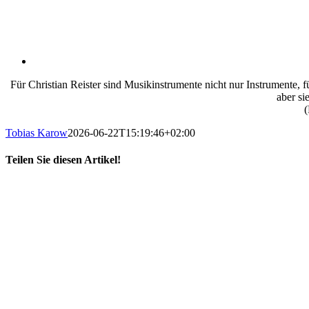
Für Christian Reister sind Musikinstrumente nicht nur Instrumente, 
aber si
(
Tobias Karow
2026-06-22T15:19:46+02:00
Teilen Sie diesen Artikel!
X
LinkedIn
E-
Mail