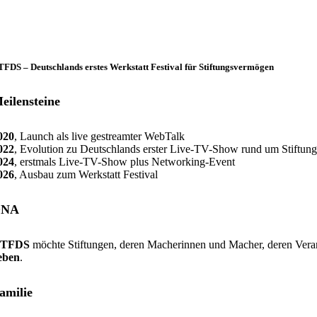
FDS – Deutschlands erstes Werkstatt Festival für Stiftungsvermögen
eilensteine
020
, Launch als live gestreamter WebTalk
022
, Evolution zu Deutschlands erster Live-TV-Show rund um Stiftu
024
, erstmals Live-TV-Show plus Networking-Event
026
, Ausbau zum Werkstatt Festival
DNA
TFDS
möchte Stiftungen, deren Macherinnen und Macher, deren Veran
eben
.
amilie