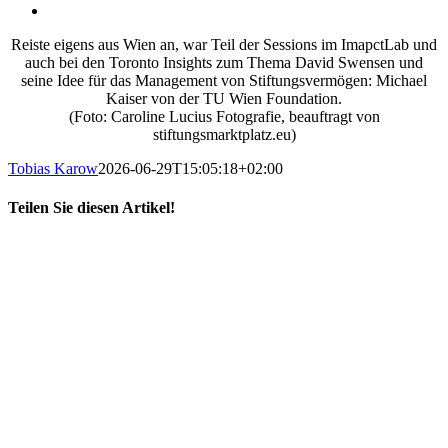
Reiste eigens aus Wien an, war Teil der Sessions im ImapctLab und
auch bei den Toronto Insights zum Thema David Swensen und
seine Idee für das Management von Stiftungsvermögen: Michael
Kaiser von der TU Wien Foundation.
(Foto: Caroline Lucius Fotografie, beauftragt von
stiftungsmarktplatz.eu)
Tobias Karow
2026-06-29T15:05:18+02:00
Teilen Sie diesen Artikel!
X
LinkedIn
E-
Mail