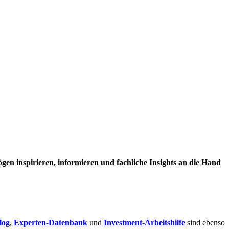
en inspirieren, informieren und fachliche Insights an die Hand
log
,
Experten-Datenbank
und
Investment-Arbeitshilfe
sind ebenso