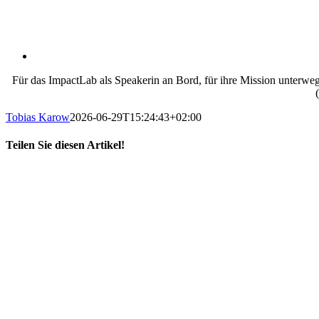
Für das ImpactLab als Speakerin an Bord, für ihre Mission unterwegs
Tobias Karow
2026-06-29T15:24:43+02:00
Teilen Sie diesen Artikel!
X
LinkedIn
E-
Mail