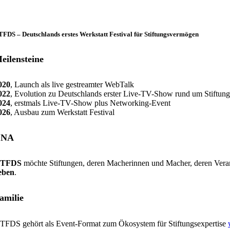
FDS – Deutschlands erstes Werkstatt Festival für Stiftungsvermögen
eilensteine
020
, Launch als live gestreamter WebTalk
022
, Evolution zu Deutschlands erster Live-TV-Show rund um Stiftu
024
, erstmals Live-TV-Show plus Networking-Event
026
, Ausbau zum Werkstatt Festival
DNA
TFDS
möchte Stiftungen, deren Macherinnen und Macher, deren Veran
eben
.
amilie
TFDS gehört als Event-Format zum Ökosystem für Stiftungsexpertise