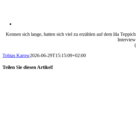
Kennen sich lange, hatten sich viel zu erzählen auf dem lila Teppi
Interview
Tobias Karow
2026-06-29T15:15:09+02:00
Teilen Sie diesen Artikel!
X
LinkedIn
E-
Mail