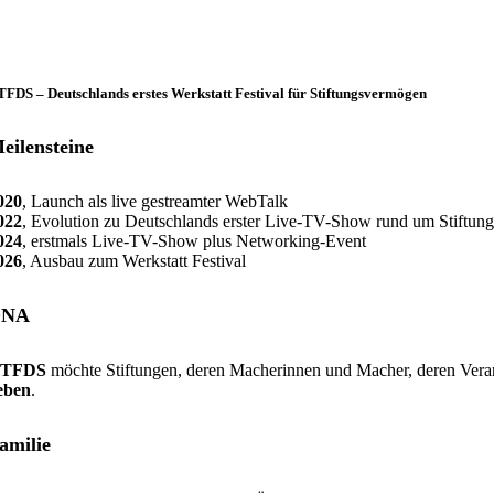
FDS – Deutschlands erstes Werkstatt Festival für Stiftungsvermögen
eilensteine
020
, Launch als live gestreamter WebTalk
022
, Evolution zu Deutschlands erster Live-TV-Show rund um Stiftu
024
, erstmals Live-TV-Show plus Networking-Event
026
, Ausbau zum Werkstatt Festival
DNA
TFDS
möchte Stiftungen, deren Macherinnen und Macher, deren Veran
eben
.
amilie