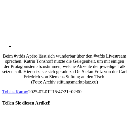
Beim #vtfds Apéro lässt sich wunderbar über den #vtfds Livestream
sprechen. Katrin Tönshoff nutzte die Gelegenheit, um mit einigen
der Protagonisten abzustimmen, welche Akzente der jeweilige Talk
setzen soll. Hier setzt sie sich gerade zu Dr. Stefan Fritz von der Carl
Friedrich von Siemens Stiftung an den Tisch.
(Foto: Archiv stiftungsmarktplatz.eu)
Tobias Karow
2025-07-01T15:47:21+02:00
Teilen Sie diesen Artikel!
X
LinkedIn
E-
Mail