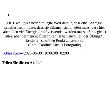
Dr. Uwe Dyk wiederum legte Wert darauf, dass eine Strategie
sattelfest sein müsse, dass sie Stürmen standhalten muss, dass hier
aber eben viel Energie drauf verwendet werden muss. „Strategie ist
alles, aber permanent Überprüfen ist halt auch Teil der Übung.“,
fasste er es auf den Punkt zusammen.
(Foto: Caroline Lucius Fotografie)
Tobias Karow
2025-06-30T10:06:00+02:00
Teilen Sie diesen Artikel!
X
LinkedIn
E-
Mail