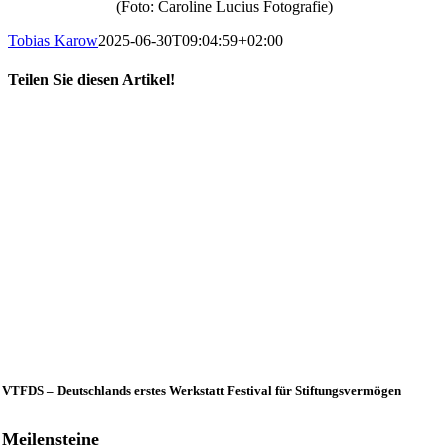
(Foto: Caroline Lucius Fotografie)
Tobias Karow
2025-06-30T09:04:59+02:00
Teilen Sie diesen Artikel!
X
LinkedIn
E-
Mail
VTFDS – Deutschlands erstes Werkstatt Festival für Stiftungsvermögen
Meilensteine