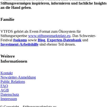
Stiftungsvermögen inspirieren, informieren und fachliche Insights
an die Hand geben
.
Familie
VTFDS gehört als Event-Format zum Ökosystem für
Stiftungsexpertise
www.stiftungsmarktplatz.eu
. Das Schwester-
Festival
#sokoms
sowie
Blog
,
Experten-Datenbank
und
Investment-Arbeitshilfe
sind ebenso Teil dessen.
Weitere
Informationen
Kontakt
Newsletter-Anmeldung
Public Relations
FAQ
AGB
Datenschutz
Impressum
© Copyright – Stiftungsmarktplatz.eu