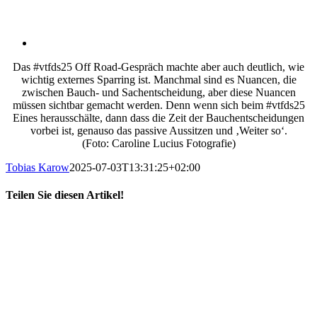
Das #vtfds25 Off Road-Gespräch machte aber auch deutlich, wie
wichtig externes Sparring ist. Manchmal sind es Nuancen, die
zwischen Bauch- und Sachentscheidung, aber diese Nuancen
müssen sichtbar gemacht werden. Denn wenn sich beim #vtfds25
Eines herausschälte, dann dass die Zeit der Bauchentscheidungen
vorbei ist, genauso das passive Aussitzen und ‚Weiter so‘.
(Foto: Caroline Lucius Fotografie)
Tobias Karow
2025-07-03T13:31:25+02:00
Teilen Sie diesen Artikel!
X
LinkedIn
E-
Mail