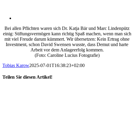
Bei allen Pflichten waren sich Dr. Katja Bär und Marc Lindenpütz
einig: Stiftungsvermögen kann richtig Spaß machen, wenn man sich
mit viel Freude darum kümmert. Wir übersetzen: Kein Ertrag ohne
Investment, schon David Swensen wusste, dass Demut und harte
Arbeit vor dem Anlageerfolg kommen.
(Foto: Caroline Lucius Fotografie)
Tobias Karow
2025-07-01T16:38:23+02:00
Teilen Sie diesen Artikel!
X
LinkedIn
E-
Mail