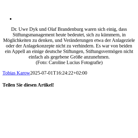
Dr. Uwe Dyk und Olaf Brandenburg waren sich einig, dass
Stiftungsmanagement heute bedeutet, sich zu kümmern, in
Möglichkeiten zu denken, und Veränderungen etwa der Anlageziele
oder der Anlagekonzepte nicht zu verhindern. Es war von beiden
ein Appell an einige deutsche Stiftungen, Stiftungsvermögen nicht
einfach als gegebene Größe anzunehmen.
(Foto: Caroline Lucius Fotografie)
Tobias Karow
2025-07-01T16:24:22+02:00
Teilen Sie diesen Artikel!
X
LinkedIn
E-
Mail