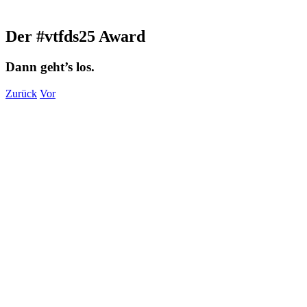
Der #vtfds25 Award
Dann geht’s los.
Zurück
Vor
Zeige
grösseres
Bild