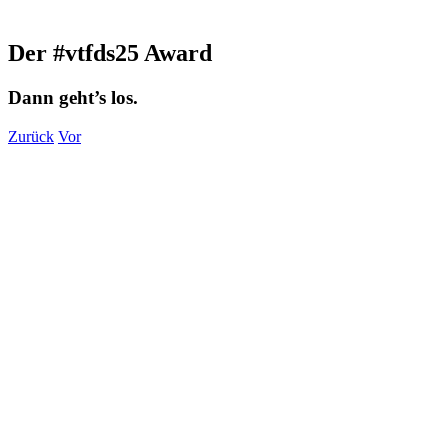
Der #vtfds25 Award
Dann geht’s los.
Zurück
Vor
Zeige
grösseres
Bild