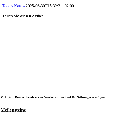
Tobias Karow
2025-06-30T15:32:21+02:00
Teilen Sie diesen Artikel!
X
LinkedIn
E-
Mail
VTFDS – Deutschlands erstes Werkstatt Festival für Stiftungsvermögen
Meilensteine