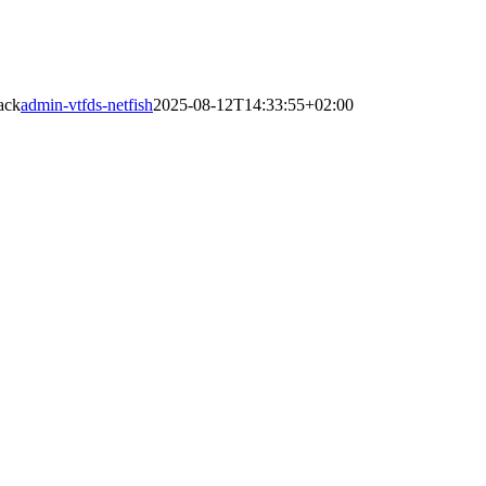
ack
admin-vtfds-netfish
2025-08-12T14:33:55+02:00