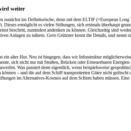
wird weiter
am zunächst ins Definitorische, denn mit dem ELTIF (=European Long T
t. Dieses ermöglicht es vielen Stiftungen, sich erstmals überhaupt gru
nst beschritt, zumindest andenken zu können. Gleichzeitig sind weder
ativen Anlagen zu nähern. Gero Grützner kennt die Details, und nennt s
ist ein alter Hut. Neu ist hingegen, dass wir Infrastruktur möglicher
 heute, sich nicht nur mit Straßen, Brücken oder Erneuerbaren Energien
zuwerfen. Was passiert denn eigentlich, wenn beispielsweise geopolitis
n können – und die auf dem Schiff transportierten Güter nicht gelöscht
Stiftungen im Alternatives-Kosmos auf dem Schirm haben müssen. Eine 