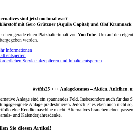
ternatives sind jetzt nochmal was?
klärstoff mit Gero Grützner (Aquila Capital) und Olaf Krumnack 
e sehen gerade einen Platzhalterinhalt von
YouTube
. Um auf den eigent
itergegeben werden.
hr Informationen
alt entsperren
forderlichen Service akzeptieren und Inhalte entsperren
#vtfds25 +++ Anlagekosmos – Aktien, Anleihen, 
ternative Anlage sind ein spannendes Feld. Insbesondere auch für das S
iftungsgeeignete Anlage prädestinieren. Jedoch ist es eben auch nicht s
rtfolio eine Renditemaschine macht. Alternatives brauchen einen pass
artals- und Kalenderjahresdenke.
ilen Sie diesen Artikel!