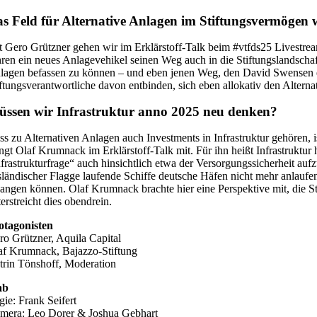
s Feld für Alternative Anlagen im Stiftungsvermögen 
t Gero Grützner gehen wir im Erklärstoff-Talk beim #vtfds25 Livestre
hren ein neues Anlagevehikel seinen Weg auch in die Stiftungslandschaf
lagen befassen zu können – und eben jenen Weg, den David Swensen ei
iftungsverantwortliche davon entbinden, sich eben allokativ den Altern
ssen wir Infrastruktur anno 2025 neu denken?
ss zu Alternativen Anlagen auch Investments in Infrastruktur gehören, 
ingt Olaf Krumnack im Erklärstoff-Talk mit. Für ihn heißt Infrastruktur
nfrastrukturfrage“ auch hinsichtlich etwa der Versorgungssicherheit auf
sländischer Flagge laufende Schiffe deutsche Häfen nicht mehr anlaufe
langen können. Olaf Krumnack brachte hier eine Perspektive mit, die 
erstreicht dies obendrein.
otagonisten
ro Grützner, Aquila Capital
af Krumnack, Bajazzo-Stiftung
trin Tönshoff, Moderation
ab
gie: Frank Seifert
mera: Leo Dorer & Joshua Gebhart