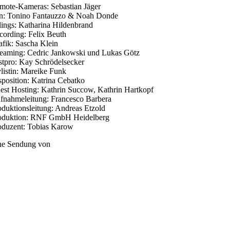
mote-Kameras: Sebastian Jäger
n: Tonino Fantauzzo & Noah Donde
tlings: Katharina Hildenbrand
cording: Felix Beuth
afik: Sascha Klein
reaming: Cedric Jankowski und Lukas Götz
stpro: Kay Schrödelsecker
ylistin: Mareike Funk
sposition: Katrina Cebatko
est Hosting: Kathrin Succow, Kathrin Hartkopf
fnahmeleitung: Francesco Barbera
oduktionsleitung: Andreas Etzold
oduktion: RNF GmbH Heidelberg
oduzent: Tobias Karow
ne Sendung von