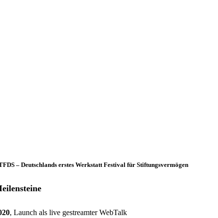
FDS – Deutschlands erstes Werkstatt Festival für Stiftungsvermögen
eilensteine
lagekosmos – Aktien, Anleihen, und dann?
020
, Launch als live gestreamter WebTalk