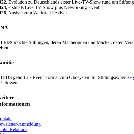
ternatives sind jetzt nochmal was?
022
, Evolution zu Deutschlands erster Live-TV-Show rund um Stiftu
024
, erstmals Live-TV-Show plus Networking-Event
026
, Ausbau zum Werkstatt Festival
 Min.
DNA
TFDS
möchte Stiftungen, deren Macherinnen und Macher, deren Veran
eben
.
amilie
TFDS gehört als Event-Format zum Ökosystem für Stiftungsexpertise
eil dessen.
eitere
nformationen
ontakt
ewsletter-Anmeldung
ublic Relations