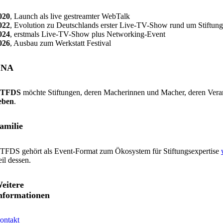
020
, Launch als live gestreamter WebTalk
022
, Evolution zu Deutschlands erster Live-TV-Show rund um Stiftu
024
, erstmals Live-TV-Show plus Networking-Event
026
, Ausbau zum Werkstatt Festival
DNA
TFDS
möchte Stiftungen, deren Macherinnen und Macher, deren Veran
eben
.
amilie
TFDS gehört als Event-Format zum Ökosystem für Stiftungsexpertise
eil dessen.
eitere
nformationen
ontakt