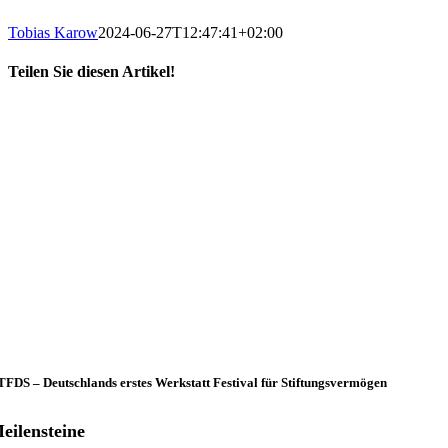
Tobias Karow
2024-06-27T12:47:41+02:00
Teilen Sie diesen Artikel!
X
LinkedIn
E-
Mail
FDS – Deutschlands erstes Werkstatt Festival für Stiftungsvermögen
eilensteine