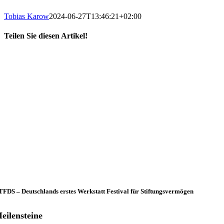
Tobias Karow
2024-06-27T13:46:21+02:00
Teilen Sie diesen Artikel!
X
LinkedIn
E-
Mail
FDS – Deutschlands erstes Werkstatt Festival für Stiftungsvermögen
eilensteine