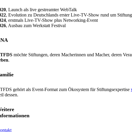
020
, Launch als live gestreamter WebTalk
022
, Evolution zu Deutschlands erster Live-TV-Show rund um Stiftu
024
, erstmals Live-TV-Show plus Networking-Event
026
, Ausbau zum Werkstatt Festival
DNA
TFDS
möchte Stiftungen, deren Macherinnen und Macher, deren Veran
eben
.
amilie
TFDS gehört als Event-Format zum Ökosystem für Stiftungsexpertise
eil dessen.
eitere
nformationen
ontakt