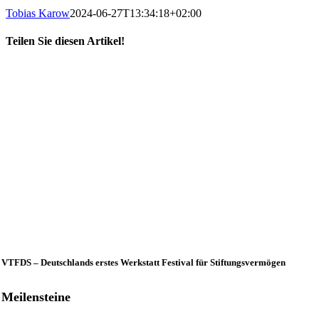
Tobias Karow
2024-06-27T13:34:18+02:00
Teilen Sie diesen Artikel!
X
LinkedIn
E-
Mail
VTFDS – Deutschlands erstes Werkstatt Festival für Stiftungsvermögen
Meilensteine