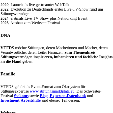
2020
, Launch als live gestreamter WebTalk
2022
, Evolution zu Deutschlands erster Live-TV-Show rund um
Stiftungsvermögen
2024
, erstmals Live-TV-Show plus Networking-Event
2026
, Ausbau zum Werkstatt Festival
DNA
VTFDS
möchte Stiftungen, deren Macherinnen und Macher, deren
Verantwortliche, deren Leiter Finanzen,
zum Themenkreis
Stiftungsvermögen inspirieren, informieren und fachliche Insights
an die Hand geben
.
Familie
VTFDS gehört als Event-Format zum Ökosystem für
Stiftungsexpertise
www.stiftungsmarktplatz.eu
. Das Schwester-
Festival
#sokoms
sowie
Blog
,
Experten-Datenbank
und
Investment-Arbeitshilfe
sind ebenso Teil dessen.
Weitere