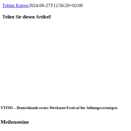
Tobias Karow
2024-06-27T12:56:20+02:00
Teilen Sie diesen Artikel!
X
LinkedIn
E-
Mail
VTFDS – Deutschlands erstes Werkstatt Festival für Stiftungsvermögen
Meilensteine