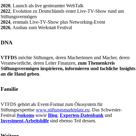
2020
, Launch als live gestreamter WebTalk
2022
, Evolution zu Deutschlands erster Live-TV-Show rund um
Stiftungsvermögen
2024
, erstmals Live-TV-Show plus Networking-Event
2026
, Ausbau zum Werkstatt Festival
DNA
VTFDS
möchte Stiftungen, deren Macherinnen und Macher, deren
Verantwortliche, deren Leiter Finanzen,
zum Themenkreis
Stiftungsvermögen inspirieren, informieren und fachliche Insights
an die Hand geben
.
Familie
VTFDS gehört als Event-Format zum Ökosystem für
Stiftungsexpertise
www.stiftungsmarktplatz.eu
. Das Schwester-
Festival
#sokoms
sowie
Blog
,
Experten-Datenbank
und
Investment-Arbeitshilfe
sind ebenso Teil dessen.
Weitere