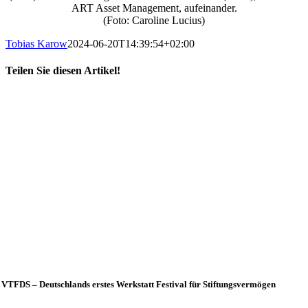
ART Asset Management, aufeinander.
(Foto: Caroline Lucius)
Tobias Karow
2024-06-20T14:39:54+02:00
Teilen Sie diesen Artikel!
X
LinkedIn
E-
Mail
VTFDS – Deutschlands erstes Werkstatt Festival für Stiftungsvermögen