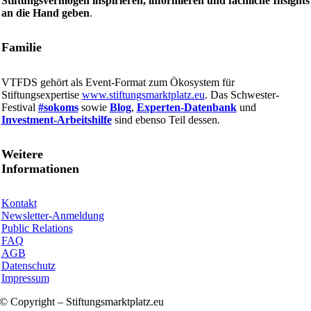
Stiftungsvermögen inspirieren, informieren und fachliche Insights
an die Hand geben
.
Familie
VTFDS gehört als Event-Format zum Ökosystem für
Stiftungsexpertise
www.stiftungsmarktplatz.eu
. Das Schwester-
Festival
#sokoms
sowie
Blog
,
Experten-Datenbank
und
Investment-Arbeitshilfe
sind ebenso Teil dessen.
Weitere
Informationen
Kontakt
Newsletter-Anmeldung
Public Relations
FAQ
AGB
Datenschutz
Impressum
© Copyright – Stiftungsmarktplatz.eu