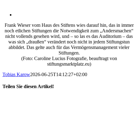
Frank Wieser vom Haus des Stiftens wies darauf hin, das in immer
noch etlichen Stiftungen die Notwendigkeit zum „Andersmachen“
nicht vollends gesehen wird, und – so las es das Auditorium – das
was sich „draußen“ verändert noch nicht in jedem Stiftungstun
abbildet. Das gelte auch für das Vermögensmanagement vieler
Stiftungen.
(Foto: Caroline Lucius Fotografie, beauftragt von
stiftungsmarktplatz.eu)
Tobias Karow
2026-06-25T14:12:27+02:00
Teilen Sie diesen Artikel!
X
LinkedIn
E-
Mail