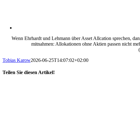
Wenn Ehrhardt und Lehmann über Asset Allcation sprechen, dann 
mitnahmen: Allokationen ohne Aktien passen nicht mehr 
Tobias Karow
2026-06-25T14:07:02+02:00
Teilen Sie diesen Artikel!
X
LinkedIn
E-
Mail