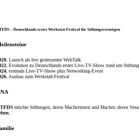
FDS – Deutschlands erstes Werkstatt Festival für Stiftungsvermögen
eilensteine
020
, Launch als live gestreamter WebTalk
022
, Evolution zu Deutschlands erster Live-TV-Show rund um Stiftu
024
, erstmals Live-TV-Show plus Networking-Event
026
, Ausbau zum Werkstatt Festival
DNA
TFDS
möchte Stiftungen, deren Macherinnen und Macher, deren Veran
eben
.
amilie