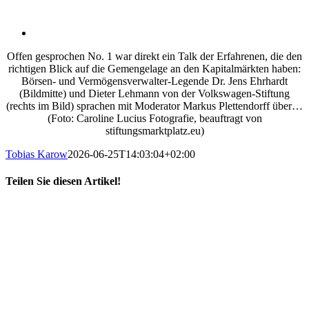
Offen gesprochen No. 1 war direkt ein Talk der Erfahrenen, die den
richtigen Blick auf die Gemengelage an den Kapitalmärkten haben:
Börsen- und Vermögensverwalter-Legende Dr. Jens Ehrhardt
(Bildmitte) und Dieter Lehmann von der Volkswagen-Stiftung
(rechts im Bild) sprachen mit Moderator Markus Plettendorff über…
(Foto: Caroline Lucius Fotografie, beauftragt von
stiftungsmarktplatz.eu)
Tobias Karow
2026-06-25T14:03:04+02:00
Teilen Sie diesen Artikel!
X
LinkedIn
E-
Mail