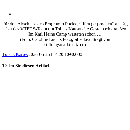
Für den Abschluss des ProgrammTracks „Offen gesprochen“ an Tag
1 bat das VTFDS-Team um Tobias Karow alle Gäste nach draußen.
Im Karl Heine Camp warteten schon …
(Foto: Caroline Lucius Fotografie, beauftragt von
stiftungsmarktplatz.eu)
Tobias Karow
2026-06-25T14:20:10+02:00
Teilen Sie diesen Artikel!
X
LinkedIn
E-
Mail