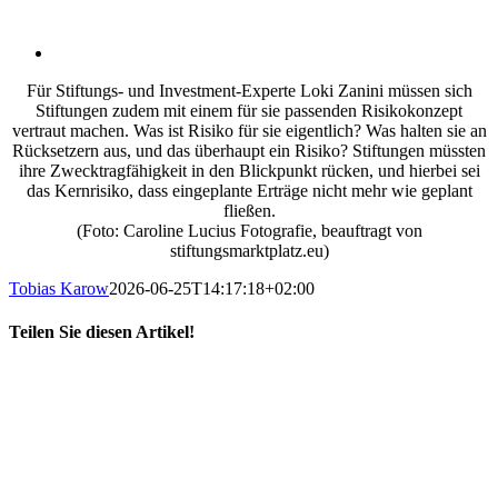
Für Stiftungs- und Investment-Experte Loki Zanini müssen sich
Stiftungen zudem mit einem für sie passenden Risikokonzept
vertraut machen. Was ist Risiko für sie eigentlich? Was halten sie an
Rücksetzern aus, und das überhaupt ein Risiko? Stiftungen müssten
ihre Zwecktragfähigkeit in den Blickpunkt rücken, und hierbei sei
das Kernrisiko, dass eingeplante Erträge nicht mehr wie geplant
fließen.
(Foto: Caroline Lucius Fotografie, beauftragt von
stiftungsmarktplatz.eu)
Tobias Karow
2026-06-25T14:17:18+02:00
Teilen Sie diesen Artikel!
X
LinkedIn
E-
Mail