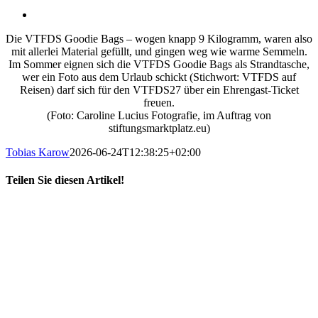
Die VTFDS Goodie Bags – wogen knapp 9 Kilogramm, waren also
mit allerlei Material gefüllt, und gingen weg wie warme Semmeln.
Im Sommer eignen sich die VTFDS Goodie Bags als Strandtasche,
wer ein Foto aus dem Urlaub schickt (Stichwort: VTFDS auf
Reisen) darf sich für den VTFDS27 über ein Ehrengast-Ticket
freuen.
(Foto: Caroline Lucius Fotografie, im Auftrag von
stiftungsmarktplatz.eu)
Tobias Karow
2026-06-24T12:38:25+02:00
Teilen Sie diesen Artikel!
X
LinkedIn
E-
Mail