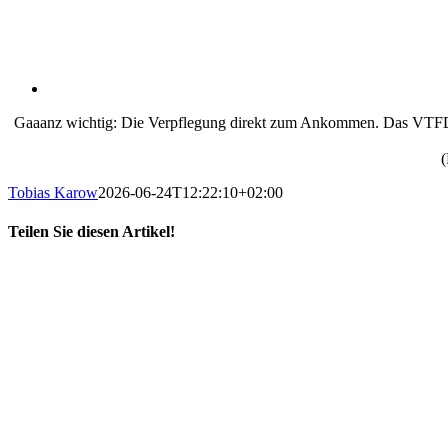
Gaaanz wichtig: Die Verpflegung direkt zum Ankommen. Das VTFDS26
(
Tobias Karow
2026-06-24T12:22:10+02:00
Teilen Sie diesen Artikel!
X
LinkedIn
E-
Mail