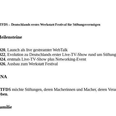
FDS – Deutschlands erstes Werkstatt Festival für Stiftungsvermögen
eilensteine
020
, Launch als live gestreamter WebTalk
022
, Evolution zu Deutschlands erster Live-TV-Show rund um Stiftu
024
, erstmals Live-TV-Show plus Networking-Event
026
, Ausbau zum Werkstatt Festival
DNA
TFDS
möchte Stiftungen, deren Macherinnen und Macher, deren Veran
eben
.
amilie