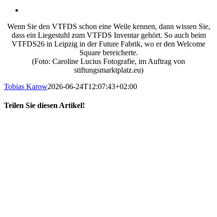
Wenn Sie den VTFDS schon eine Weile kennen, dann wissen Sie,
dass ein Liegestuhl zum VTFDS Inventar gehört. So auch beim
VTFDS26 in Leipzig in der Future Fabrik, wo er den Welcome
Square bereicherte.
(Foto: Caroline Lucius Fotografie, im Auftrag von
stiftungsmarktplatz.eu)
Tobias Karow
2026-06-24T12:07:43+02:00
Teilen Sie diesen Artikel!
X
LinkedIn
E-
Mail