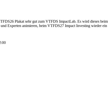
ste VTFDS26 Plakat sehr gut zum VTFDS ImpactLab. Es wird dieses be
gen und Experten animieren, beim VTFDS27 Impact Investing wieder ein
2:00