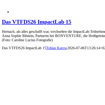
Das VTFDS26 ImpactLab 15
Hernach, als alles geschafft war, wechselten die ImpactLab-Teilnehme
Anna Sophie Blistein, Partnerin bei BONVENTURE, die Heißgetränk
(Foto: Caroline Lucius Fotografie)
Das VTFDS26 ImpactLab 15
Tobias Karow
2026-07-06T13:26:14+0