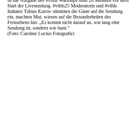
ist die Aufgabe des #vtfds Warmups rund 20 Minuten vor dem
Start der Livesendung. #vtfds25 Moderatorin und #vtfds
Initiator Tobias Karow stimmten die Gäste auf die Sendung
ein, machten Mut, wiesen auf die Besonderheiten des
Fernsehens hin: „Es kommt nicht darauf an, wie lang eine
Sendung ist, sondern wie bunt.“
(Foto: Caroline Lucius Fotografie)