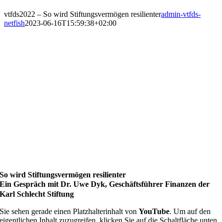
vtfds2022 – So wird Stiftungsvermögen resilienter
admin-vtfds-
netfish
2023-06-16T15:59:38+02:00
So wird Stiftungsvermögen resilienter
Ein Gespräch mit Dr. Uwe Dyk, Geschäftsführer Finanzen der
Karl Schlecht Stiftung
Sie sehen gerade einen Platzhalterinhalt von
YouTube
. Um auf den
eigentlichen Inhalt zuzugreifen, klicken Sie auf die Schaltfläche unten.