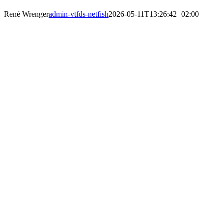
René Wrenger
admin-vtfds-netfish
2026-05-11T13:26:42+02:00