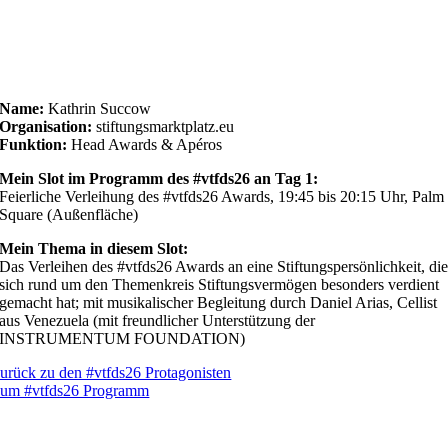
Name:
Kathrin Succow
Organisation:
stiftungsmarktplatz.eu
Funktion:
Head Awards & Apéros
Mein Slot im Programm des #vtfds26 an Tag 1:
Feierliche Verleihung des #vtfds26 Awards, 19:45 bis 20:15 Uhr, Palm
Square (Außenfläche)
Mein Thema in diesem Slot:
Das Verleihen des #vtfds26 Awards an eine Stiftungspersönlichkeit, di
sich rund um den Themenkreis Stiftungsvermögen besonders verdient
gemacht hat; mit musikalischer Begleitung durch Daniel Arias, Cellist
aus Venezuela (mit freundlicher Unterstützung der
INSTRUMENTUM FOUNDATION)
urück zu den #vtfds26 Protagonisten
um #vtfds26 Programm